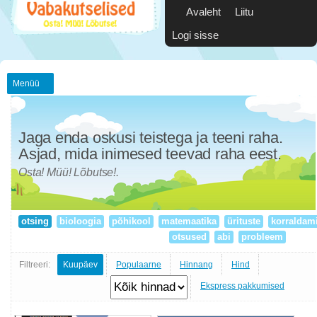
Avaleht
Liitu
Logi sisse
Menüü
Jaga enda oskusi teistega ja teeni raha.
Asjad, mida inimesed teevad raha eest.
Osta! Müü! Lõbutse!.
otsing
bioloogia
põhikool
matemaatika
ürituste
korraldam
otsused
abi
probleem
Filtreeri:
Kuupäev
Populaarne
Hinnang
Hind
Ekspress pakkumised