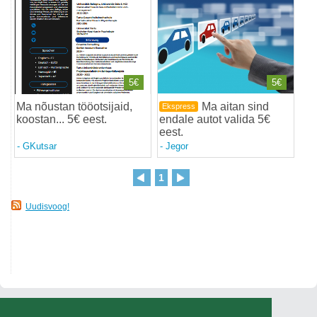
5€
5€
Ma nõustan tööotsijaid,
Ma aitan sind
Ekspress
koostan... 5€ eest
.
endale autot valida 5€
eest
.
-
GKutsar
-
Jegor
1
Uudisvoog!