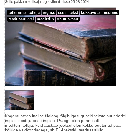
Selle pakkumise lisaja logis viimati sisse 05.08.2024
tõlkimine
tõlkija
inglise
eesti
tekst
kokkuvõte
resümee
teadusartikkel
meditsiin
ohutuskaart
Kogemustega inglise filoloog tõlgib igasuguseid tekste suundadel
inglise-eesti ja eesti-inglise. Praegu olen peamiselt
meditsiinitõlkija, kuid aastate jooksul olen kokku puutunud pea
kõikide valdkondadega, sh EL-i tekstid, teadusartiklid,