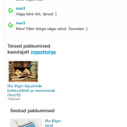
mar3
Väga kiire töö, tänud :)
mar3
Kiire! Olen tööga väga rahul. Soovitan :)
Teised pakkumised
kasutajalt
ingesttolge
Ma tõlgin lõputööde
kokkuvõtteid ja resümeesid
Hind €5
Tõlkimine
Seotud pakkumised
Ma tõlgin
eesti