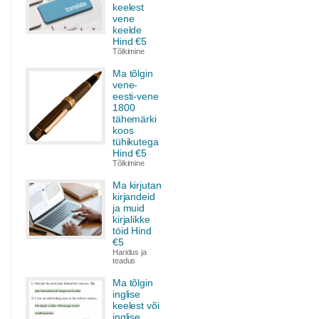
keelest
vene
keelde
Hind €5
Tõlkimine
Ma tõlgin
vene-
eesti-vene
1800
tähemärki
koos
tühikutega
Hind €5
Tõlkimine
Ma kirjutan
kirjandeid
ja muid
kirjalikke
töid Hind
€5
Haridus ja
teadus
Ma tõlgin
inglise
keelest või
inglise