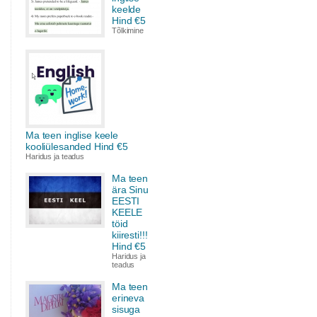
keelde
Hind €5
Tõlkimine
Ma teen inglise keele
kooliülesanded Hind €5
Haridus ja teadus
Ma teen
ära Sinu
EESTI
KEELE
töid
kiiresti!!!
Hind €5
Haridus ja
teadus
Ma teen
erineva
sisuga