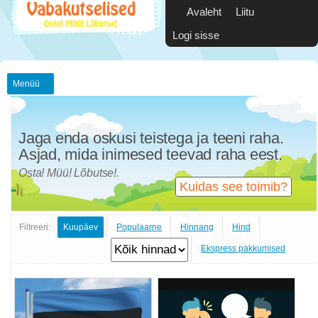
Avaleht
Liitu
Logi sisse
Menüü
Jaga enda oskusi teistega ja teeni raha.
Asjad, mida inimesed teevad raha eest.
Osta! Müü! Lõbutse!.
Kuidas see toimib?
Filtreeri:
Kuupäev
Populaarne
Hinnang
Hind
Ekspress pakkumised