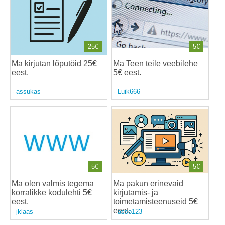
25€
5€
Ma kirjutan lõputöid 25€
Ma Teen teile veebilehe
eest
.
5€ eest
.
-
assukas
-
Luik666
5€
5€
Ma olen valmis tegema
Ma pakun erinevaid
korralikke kodulehti 5€
kirjutamis- ja
eest
.
toimetamisteenuseid 5€
eest
.
-
jklaas
-
asso123