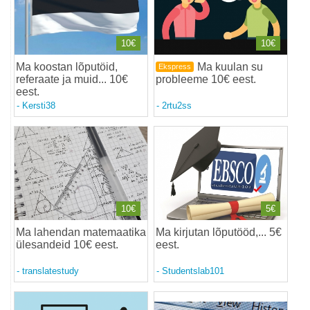
10€
10€
Ma koostan lõputöid,
Ma kuulan su
Ekspress
referaate ja muid... 10€
probleeme 10€ eest
.
eest
.
-
Kersti38
-
2rtu2ss
10€
5€
Ma lahendan matemaatika
Ma kirjutan lõputööd,... 5€
ülesandeid 10€ eest
.
eest
.
-
translatestudy
-
Studentslab101