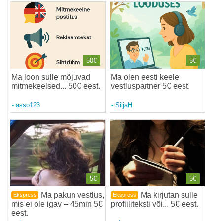
50€
5€
Ma loon sulle mõjuvad
Ma olen eesti keele
mitmekeelsed... 50€ eest
.
vestluspartner 5€ eest
.
-
asso123
-
SiljaH
5€
5€
Ma pakun vestlus,
Ma kirjutan sulle
Ekspress
Ekspress
mis ei ole igav – 45min 5€
profiiliteksti või... 5€ eest
.
eest
.