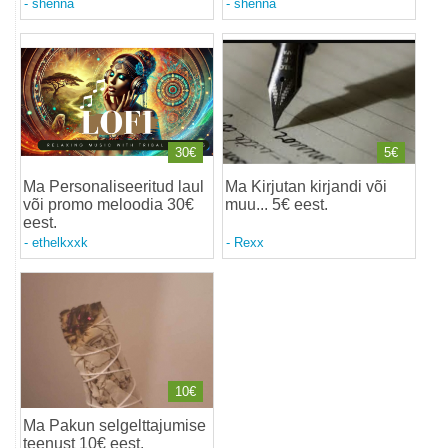
-
shenna
-
shenna
30€
5€
Ma Personaliseeritud laul
Ma Kirjutan kirjandi või
või promo meloodia 30€
muu... 5€ eest
.
eest
.
-
ethelkxxk
-
Rexx
10€
Ma Pakun selgelttajumise
teenust 10€ eest
.