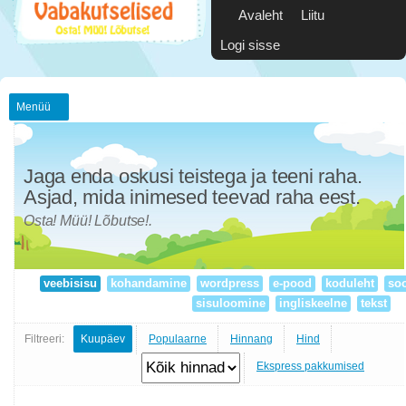
Avaleht
Liitu
Logi sisse
Menüü
Jaga enda oskusi teistega ja teeni raha.
Asjad, mida inimesed teevad raha eest.
Osta! Müü! Lõbutse!.
veebisisu
kohandamine
wordpress
e-pood
koduleht
so
sisuloomine
ingliskeelne
tekst
Filtreeri:
Kuupäev
Populaarne
Hinnang
Hind
Ekspress pakkumised