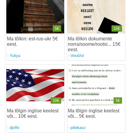
5€
15€
Ma tõlkin: est-rus-ukr 5€
Ma tõlkin dokumente
eest
.
norra/soome/rootsi... 15€
eest
.
-
Yuliya
-
VeraVol
10€
5€
Ma tõlgin inglise keelest
Ma tõlgin inglise keelest
või... 10€ eest
.
või... 5€ eest
.
-
djoffe
-
pillekasz