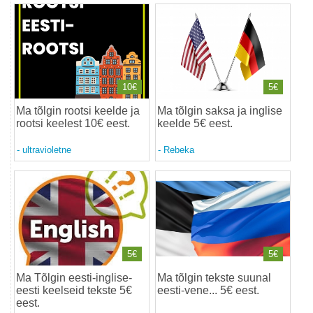
10€
5€
Ma tõlgin rootsi keelde ja
Ma tõlgin saksa ja inglise
rootsi keelest 10€ eest
.
keelde 5€ eest
.
-
ultravioletne
-
Rebeka
5€
5€
Ma Tõlgin eesti-inglise-
Ma tõlgin tekste suunal
eesti keelseid tekste 5€
eesti-vene... 5€ eest
.
eest
.