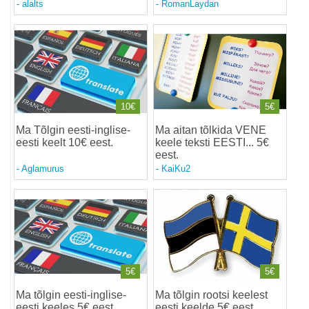
-
alalts
-
RomanLaydan
10€
5€
Ma Tõlgin eesti-inglise-
Ma aitan tõlkida VENE
eesti keelt 10€ eest
.
keele teksti EESTI... 5€
eest
.
-
Aglamurus
-
KaiKu2
5€
5€
Ma tõlgin eesti-inglise-
Ma tõlgin rootsi keelest
eesti keeles 5€ eest
.
eesti keelde 5€ eest
.