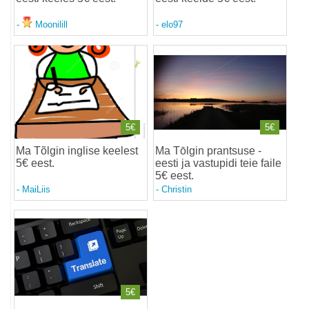
-
Moonilill
-
elo97
5€
5€
Ma Tõlgin inglise keelest
Ma Tōlgin prantsuse -
5€ eest
.
eesti ja vastupidi teie faile
5€ eest
.
-
MaiLiis
-
Christin
5€