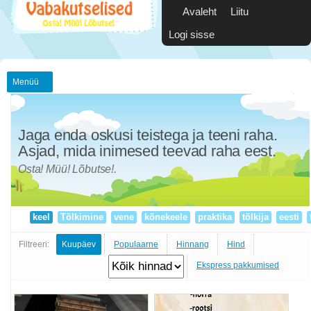
Avaleht
Liitu
Logi sisse
Menüü
Jaga enda oskusi teistega ja teeni raha.
Asjad, mida inimesed teevad raha eest.
Osta! Müü! Lõbutse!.
keel
Tõlkimine
vene
kõnekeele
praktika
tõlkija
eesti
Filtreeri:
Kuupäev
Populaarne
Hinnang
Hind
Ekspress pakkumised